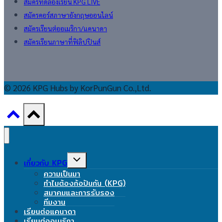
สมัครทดลองเรียน KPG LIVE
สมัครคอร์สภาษาอังกฤษออนไลน์
สมัครเรียนต่ออเมริกา/แคนาดา
สมัครเรียนภาษาที่ฟิลิปปินส์
© 2026 KPG Hubs by KorPunGun Co.,Ltd.
Toggle
เกี่ยวกับ KPG
child
ความเป็นมา
menu
ทำไมต้องก้อปันกัน (KPG)
สมาคมและการรับรอง
ทีมงาน
เรียนต่อแคนาดา
เรียนต่ออเมริกา