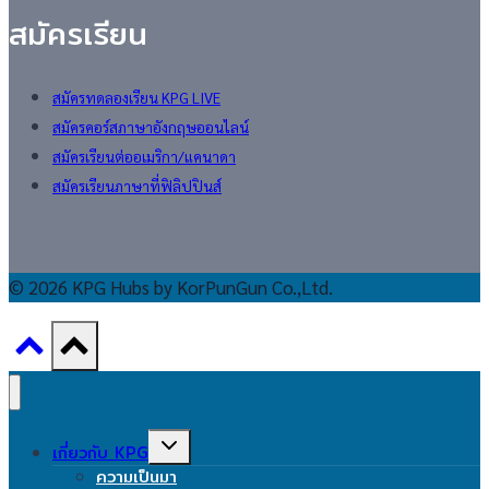
สมัครเรียน
สมัครทดลองเรียน KPG LIVE
สมัครคอร์สภาษาอังกฤษออนไลน์
สมัครเรียนต่ออเมริกา/แคนาดา
สมัครเรียนภาษาที่ฟิลิปปินส์
© 2026 KPG Hubs by KorPunGun Co.,Ltd.
Toggle
เกี่ยวกับ KPG
child
ความเป็นมา
menu