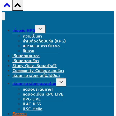
Toggle
เกี่ยวกับ KPG
child
ความเป็นมา
menu
ทำไมต้องก้อปันกัน (KPG)
สมาคมและการรับรอง
ทีมงาน
เรียนต่อแคนาดา
เรียนต่ออเมริกา
Study Quiz เรียนอะไรดี?
Community College อเมริกา
เรียนภาษาอังกฤษที่ฟิลิปปินส์
Toggle
เรียนภาษาอังกฤษออนไลน์
child
ทดสอบระดับภาษา
menu
ทดลองเรียน KPG LIVE
KPG LIVE
ILAC KISS
ILSC Hello
กิจกรรม