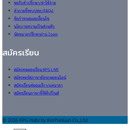
ขอรับคำปรึกษา/ค่าใช้จ่าย
คำถามที่พบบ่อย (FAQs)
ข้อกำหนดและเงื่อนไข
นโยบายความเป็นส่วนตัว
นัดหมายปรึกษาผ่าน Zoom
สมัครเรียน
สมัครทดลองเรียน KPG LIVE
สมัครคอร์สภาษาอังกฤษออนไลน์
สมัครเรียนต่ออเมริกา/แคนาดา
สมัครเรียนภาษาที่ฟิลิปปินส์
© 2026 KPG Hubs by KorPunGun Co.,Ltd.